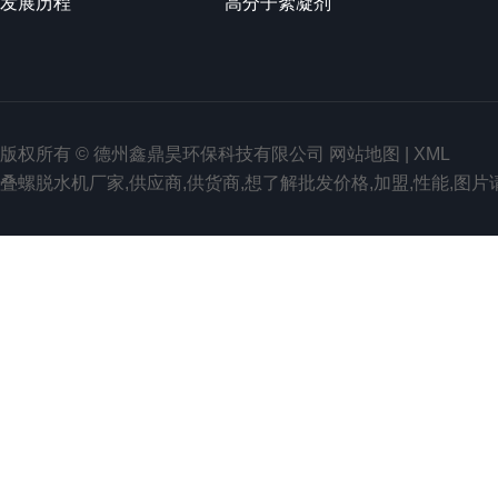
发展历程
高分子絮凝剂
版权所有 © 德州鑫鼎昊环保科技有限公司
网站地图
|
XML
叠螺脱水机厂家,供应商,供货商,想了解批发价格,加盟,性能,图