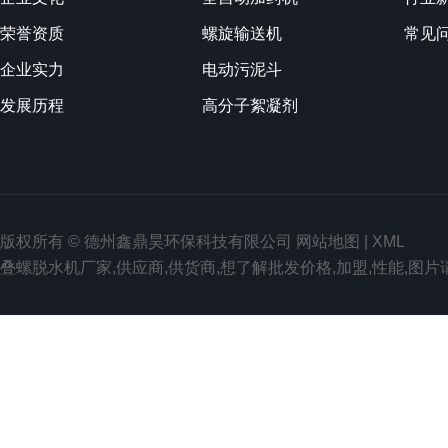
荣誉资质
螺旋输送机
常见
企业实力
电动污泥斗
发展历程
高分子絮凝剂
版权所有 © 德州鑫鼎昊环保科技有限公司
网站地图
|
XML
叠螺脱水机厂家,供应商,供货商,想了解批发价格,加盟,性能,图