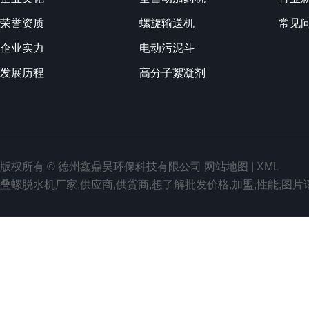
荣誉资质
螺旋输送机
常见
企业实力
电动污泥斗
发展历程
高分子絮凝剂
版权所有 © 德州鑫鼎昊环保科技有限公司
网站地图
|
XML
叠螺脱水机厂家,供应商,供货商,想了解批发价格,加盟,性能,图