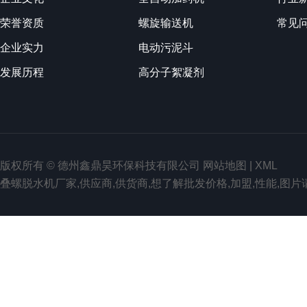
荣誉资质
螺旋输送机
常见
企业实力
电动污泥斗
发展历程
高分子絮凝剂
版权所有 © 德州鑫鼎昊环保科技有限公司
网站地图
|
XML
叠螺脱水机厂家,供应商,供货商,想了解批发价格,加盟,性能,图